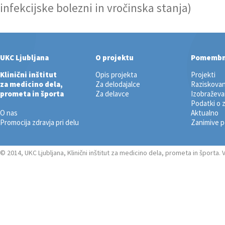
infekcijske bolezni in vročinska stanja)
UKC Ljubljana
O projektu
Pomemb
Klinični inštitut
Opis projekta
Projekti
za medicino dela,
Za delodajalce
Raziskovan
prometa in športa
Za delavce
Izobraževa
Podatki o 
O nas
Aktualno
Promocija zdravja pri delu
Zanimive 
© 2014, UKC Ljubljana, Klinični inštitut za medicino dela, prometa in športa.