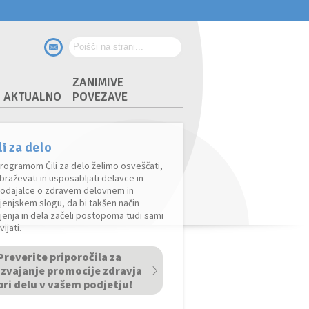
ZANIMIVE
AKTUALNO
POVEZAVE
li za delo
rogramom Čili za delo želimo osveščati,
braževati in usposabljati delavce in
lodajalce o zdravem delovnem in
ljenjskem slogu, da bi takšen način
ljenja in dela začeli postopoma tudi sami
vijati.
Preverite priporočila za
izvajanje promocije zdravja
pri delu v vašem podjetju!