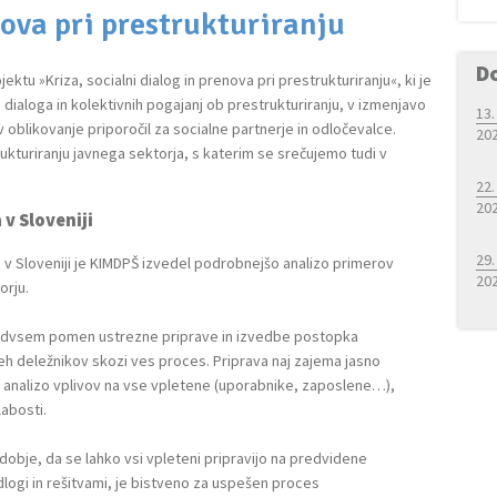
ova pri prestrukturiranju
D
ektu »Kriza, socialni dialog in prenova pri prestrukturiranju«, ki je
dialoga in kolektivnih pogajanj ob prestrukturiranju, v izmenjavo
13.
 v oblikovanje priporočil za socialne partnerje in odločevalce.
20
kturiranju javnega sektorja, s katerim se srečujemo tudi v
22.
20
 v Sloveniji
29.
v Sloveniji je KIMDPŠ izvedel podrobnejšo analizo primerov
20
orju.
redvsem pomen ustrezne priprave in izvedbe postopka
eh deležnikov skozi ves proces. Priprava naj zajema jasno
ja, analizo vplivov na vse vpletene (uporabnike, zaposlene…),
labosti.
bdobje, da se lahko vsi vpleteni pripravijo na predvidene
dlogi in rešitvami, je bistveno za uspešen proces