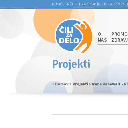
KLINIČNI INŠTITUT ZA MEDICINO DELA, PROME
O
PROMO
NAS
ZDRAV
Projekti
>
Domov
>
Projekti
>
Irene Renewals - P