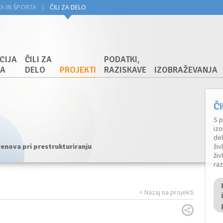
TA IN ŠPORTA
ČILI ZA DELO
|
CIJA
ČILI ZA
PODATKI,
JA
DELO
PROJEKTI
RAZISKAVE
IZOBRAŽEVANJA
Či
S p
izo
de
renova pri prestrukturiranju
živ
živ
raz
< Nazaj na projekti