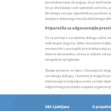
prestrukturiranja ob pogoju, da je tudi komun
ter je obveščanje vseh vpletenih ustrezno, 
hkratnega razvoja zaposlenih pa pozitivno v
(menjave delovnega mesta) določenega dele
Priporočila za odgovornejše prest
Če se pristop k socialnemu dialogu začne odpr
našli skupni dogovor, lahko dosežemo boljše r
moramo biti v postopkih prestrukturiranja po
delovni obremenitvi, stresu in slabem zdravju 
mnogokrat spregledan.
Študije primerov so tako v Sloveniji kot drug
socialnega dialoga, s katerimi je mogoče pozi
Intenzivnejši in bolj kakovosten socialni dia
odgovornega postopka uvajanja organizacijsk
UKC Ljubljana
O projektu