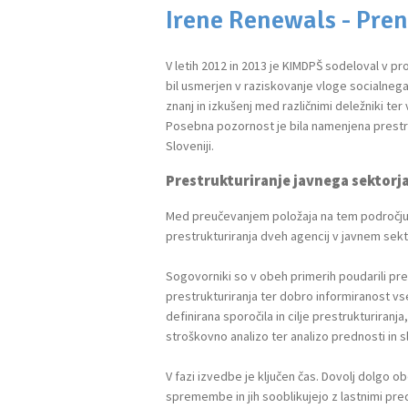
Irene Renewals - Pren
V letih 2012 in 2013 je KIMDPŠ sodeloval v proj
bil usmerjen v raziskovanje vloge socialnega 
znanj in izkušenj med različnimi deležniki ter
Posebna pozornost je bila namenjena prestru
Sloveniji.
Prestrukturiranje javnega sektorja
Med preučevanjem položaja na tem področju 
prestrukturiranja dveh agencij v javnem sekt
Sogovorniki so v obeh primerih poudarili p
prestrukturiranja ter dobro informiranost vs
definirana sporočila in cilje prestrukturiran
stroškovno analizo ter analizo prednosti in s
V fazi izvedbe je ključen čas. Dovolj dolgo o
spremembe in jih sooblikujejo z lastnimi pre