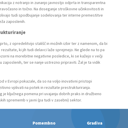
ikacija z notranjo in zunanjo javnostjo odprta in transparentna
pravočasno in točno. Na doseganje stroškovne učinkovitosti in
plivajo tudi spodbujanje sodelovanja ter interne premestitve
ža zaposlenih.
rukturiranje
to, z opredelitvijo stališč in možnih izbir ter z namenom, da bi
ezultate, ki jih tudi delavci laže sprejmejo. Ne glede na to pa
zorni na morebitne negativne posledice, ki se kažejo v večji
zaposlenih, ter se nanje ustrezno pripraviti. Žal je ta vidik
od v Evropi pokazale, da so na voljo inovativni pristopi
tivno vplivati na potek in rezultate prestrukturiranja.
log je ključnega pomena pri uvajanju dobrih praks in družbeno
ih sprememb v javni (pa tudi v zasebni) sektor.
Pomembno
Gradiva