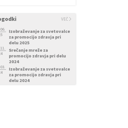
ogodki
VEČ
 06.
Izobraževanje za svetovalce
25
za promocijo zdravja pri
delu 2025
 11.
Srečanje mreže za
24
promocijo zdravja pri delu
2024
 03.
Izobraževanje za svetovalce
24
za promocijo zdravja pri
delu 2024